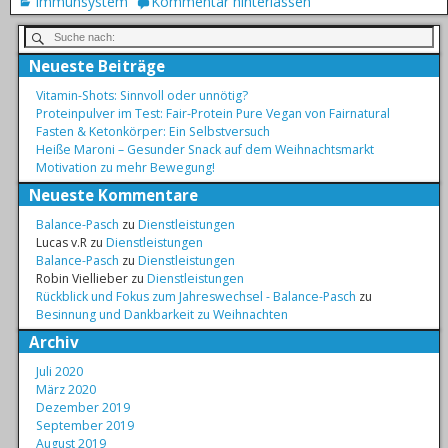
Immunsystem
Kommentar hinterlassen
Neueste Beiträge
Vitamin-Shots: Sinnvoll oder unnötig?
Proteinpulver im Test: Fair-Protein Pure Vegan von Fairnatural
Fasten & Ketonkörper: Ein Selbstversuch
Heiße Maroni – Gesunder Snack auf dem Weihnachtsmarkt
Motivation zu mehr Bewegung!
Neueste Kommentare
Balance-Pasch
zu
Dienstleistungen
Lucas v.R
zu
Dienstleistungen
Balance-Pasch
zu
Dienstleistungen
Robin Viellieber
zu
Dienstleistungen
Rückblick und Fokus zum Jahreswechsel - Balance-Pasch
zu
Besinnung und Dankbarkeit zu Weihnachten
Archiv
Juli 2020
März 2020
Dezember 2019
September 2019
August 2019