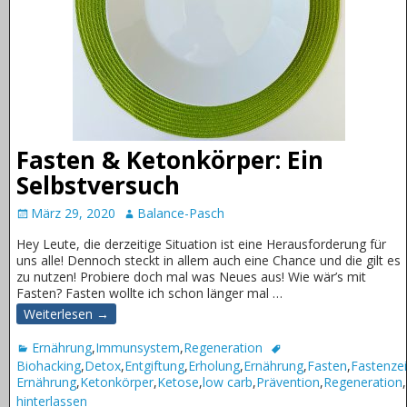
Fasten & Ketonkörper: Ein
Selbstversuch
März 29, 2020
Balance-Pasch
Hey Leute, die derzeitige Situation ist eine Herausforderung für
uns alle! Dennoch steckt in allem auch eine Chance und die gilt es
zu nutzen! Probiere doch mal was Neues aus! Wie wär’s mit
Fasten? Fasten wollte ich schon länger mal
…
Weiterlesen →
Ernährung
,
Immunsystem
,
Regeneration
Biohacking
,
Detox
,
Entgiftung
,
Erholung
,
Ernährung
,
Fasten
,
Fastenzei
Ernährung
,
Ketonkörper
,
Ketose
,
low carb
,
Prävention
,
Regeneration
,
hinterlassen