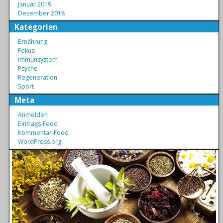
Januar 2019
Dezember 2018
Kategorien
Ernährung
Fokus
Immunsystem
Psyche
Regeneration
Sport
Meta
Anmelden
Eintrags-Feed
Kommentar-Feed
WordPress.org